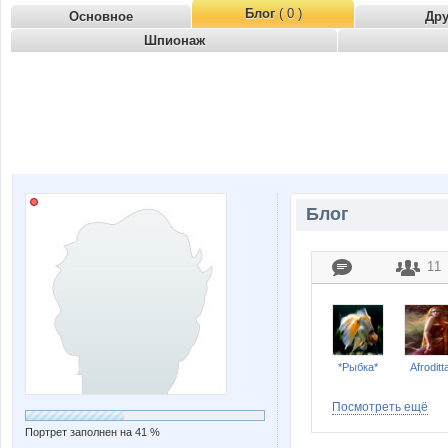
Блог
( 0 )
Основное
Др
Шпионаж
Блог
11
*Рыбка*
Afroditt
Посмотреть ещё
Портрет заполнен на 41 %