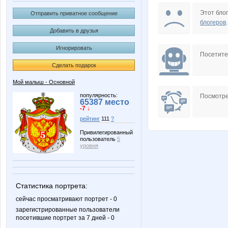
unm
комсо
Этот блог
Отправить приватное сообщение
блогеров
.
Добавить в друзья
Игнорировать
Взрвыная Леди
Посетит
Сделать подарок
Мой малыш - Основной
популярность:
Посмотре
65387 место
-7 ↓
рейтинг
111
?
Привилегированный
пользователь
5
уровня
Статистика портрета:
сейчас просматривают портрет - 0
зарегистрированные пользователи
посетившие портрет за 7 дней - 0